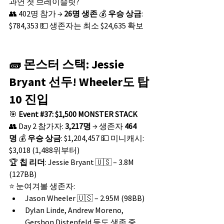
과연 첫 브레이슬릿?
👥 402명 참가 → 
26명 생존
 💰 
우승 상금
: 
$784,353 💵 생존자는 최소 $24,635 확보
🧱 몬스터 스택: Jessie 
Bryant 선두! Wheeler도 탑
10 진입
🎯 
Event 
#37
: $1,500 MONSTER STACK
👥 Day 2 참가자: 
3,217명
 → 생존자 
464
명
 💰 
우승 상금
: $1,204,457 💵 미니캐시: 
$3,018 (1,488위부터)
🏆 
칩 리더
: Jessie Bryant 🇺🇸 – 3.8M 
(127BB)
⭐ 눈여겨볼 생존자:
Jason Wheeler 🇺🇸 – 2.95M (98BB)
Dylan Linde, Andrew Moreno, 
Gershon Distenfeld 등도 생존 중