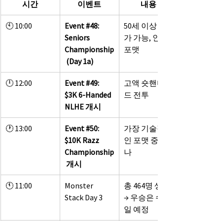
시간
이벤트
내용
🕙 10:00
Event 
#48
: 
50세 이상 참
Seniors 
가 가능, 인기 
Championship
포맷
 (Day 1a)
🕛 12:00
Event 
#49
: 
고액 숏핸디
$3K 6-Handed 
드 전투
NLHE 개시
🕐 13:00
Event 
#50
: 
가장 기술적
$10K Razz 
인 포맷 중 하
Championship
나
 개시
🕚 11:00
Monster 
총 464명 생존 
Stack Day 3
→ 우승은 수요
일 예정