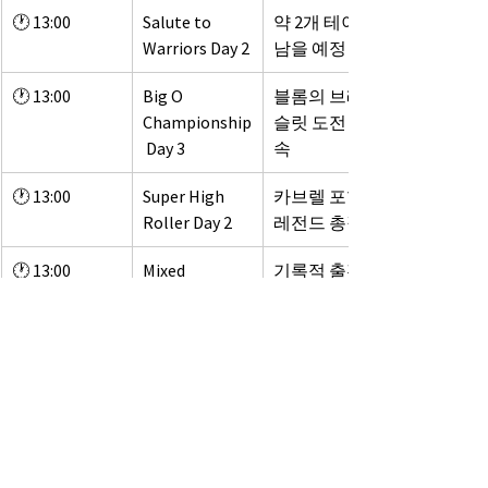
🕐 13:00
Salute to 
약 2개 테이블 
Warriors Day 2
남을 예정
🕐 13:00
Big O 
블롬의 브레이
Championship
슬릿 도전 계
 Day 3
속
🕐 13:00
Super High 
카브렐 포함 
Roller Day 2
레전드 총집결
🕐 13:00
Mixed 
기록적 출전수
Omaha/Stud 
의 후속 라운
Hi-Lo Day 2
드
💬 총평: WSOP의 “폭풍 전야”… 
대결의 불꽃이 타오른다!