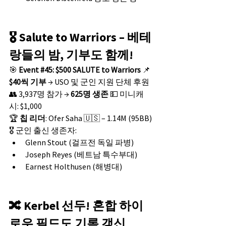
🎖️ Salute to Warriors – 베테
랑들의 밤, 기부도 함께!
🎯 
Event 
#45
: $500 SALUTE to Warriors
 📌 
$40씩 기부
 → USO 및 군인 지원 단체 후원
👥 3,937명 참가 → 
625명 생존
 💵 미니캐
시: $1,000
🏆 
칩 리더
: Ofer Saha 🇺🇸 – 1.14M (95BB)
🎖️ 군인 출신 생존자:
Glenn Stout (걸프전 독일 파병)
Joseph Reyes (베트남 특수부대)
Earnest Holthusen (해병대)
🔀 Kerbel 선두! 혼합 하이
로우 필드도 기록 갱신