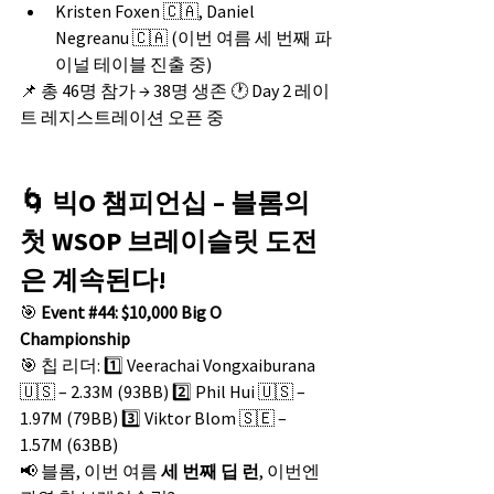
Kristen Foxen 🇨🇦, Daniel 
Negreanu 🇨🇦 (이번 여름 세 번째 파
이널 테이블 진출 중)
📌 총 46명 참가 → 38명 생존 🕐 Day 2 레이
트 레지스트레이션 오픈 중
🌀 빅O 챔피언십 – 블롬의 
첫 WSOP 브레이슬릿 도전
은 계속된다!
🎯 
Event 
#44
: $10,000 Big O 
Championship
🎯 칩 리더: 1️⃣ Veerachai Vongxaiburana 
🇺🇸 – 2.33M (93BB) 2️⃣ Phil Hui 🇺🇸 – 
1.97M (79BB) 3️⃣ Viktor Blom 🇸🇪 – 
1.57M (63BB)
📢 블롬, 이번 여름 
세 번째 딥 런
, 이번엔 