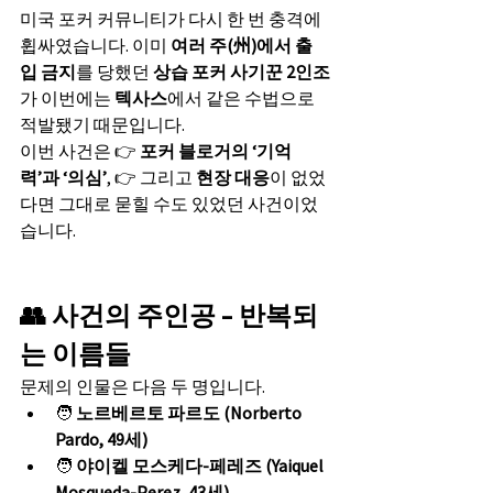
미국 포커 커뮤니티가 다시 한 번 충격에 
휩싸였습니다. 이미 
여러 주(州)에서 출
입 금지
를 당했던 
상습 포커 사기꾼 2인조
가 이번에는 
텍사스
에서 같은 수법으로 
적발됐기 때문입니다.
이번 사건은 👉 
포커 블로거의 ‘기억
력’과 ‘의심’
, 👉 그리고 
현장 대응
이 없었
다면 그대로 묻힐 수도 있었던 사건이었
습니다.
👥 사건의 주인공 – 반복되
는 이름들
문제의 인물은 다음 두 명입니다.
🧑 
노르베르토 파르도 (Norberto 
Pardo, 49세)
🧑 
야이켈 모스케다-페레즈 (Yaiquel 
Mosqueda-Perez, 43세)