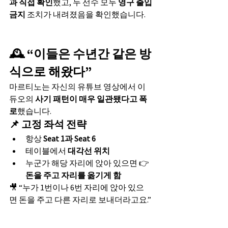
과 직접 확인
했고, 두 선수 모두 
영구 출입 
금지
 조치가 내려졌음을 확인했습니다.
🕰️ “이들은 수년간 같은 방
식으로 해왔다”
마르티노는 자신의 유튜브 영상에서 이 
듀오의 
사기 패턴이 매우 일관됐다고 폭
로
했습니다.
📌 고정 좌석 전략
항상 
Seat 1과 Seat 6
테이블에서 
대각선 위치
누군가 해당 자리에 앉아 있으면 👉 
돈을 주고 자리를 옮기게 함
🎥 “누가 1번이나 6번 자리에 앉아 있으
면 돈을 주고 다른 자리로 보내더라고요.”