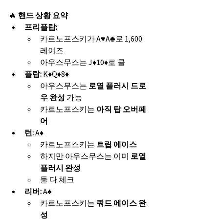
🔥 
핸드 상황 요약
프리플랍:
카르노프스키가 A♥A♣로 1,600 
레이즈
아우스무스는 J♦10♦로 콜
플랍:
 K♦Q♦8♦
아우스무스는 
로열 플러시 드로
우 완성
 가능
카르노프스키는 
아직 탑 오버페
어
턴:
 A♦
카르노프스키는 
트립 에이스
하지만 아우스무스는 이미 
로열 
플러시 완성
둘 다 체크
리버:
 A♠
카르노프스키는 
쿼드 에이스 완
성