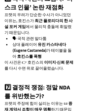
스크 인물’ 논란 재점화
프랫의 우려가 단순한 수사가 아니었던 
이유는, 호킨스가 
최근 플로리다의 한 사
설 포커 게임
에서 물리적 충돌에 휘말렸
기 때문입니다.
🗣️ 국적 관련 말다툼
상대 플레이어 
유진 카스타네다
(Eugene Castaneda)
가 테이블을 돌
아 
호킨스를 폭행
이 사건은 👉 호킨스의 
이미지·신뢰 문제
를 다시 수면 위로 끌어올렸습니다.
7️⃣ 결정적 쟁점: 정말 NDA
를 위반했는가?
프랫의 주장에 힘이 실리는 이유는 📜 
중
재 계약서 조항이 매우 명확
하기 때문입