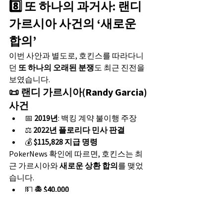
8️⃣ 또 하나의 과거사: 랜디 
가르시아 사건의 ‘새로운 
합의’
이번 사안과 별도로, 호킨스를 따라다니
던 
또 하나의 오래된 분쟁
도 최근 진전을 
보였습니다.
📜 랜디 가르시아(Randy Garcia) 
사건
📅 
2019년
: 백킹 계약 불이행 주장
⚖️ 
2022년 플로리다 민사 판결
💰 
$115,828 지급 명령
PokerNews 확인에 따르면, 호킨스는 최
근 가르시아와 
새로운 상환 합의
를 맺었
습니다.
💵 
총 $40,000
📆 
월 $2,500 분할 상환
✅ 전액 지급 시 
판결 만족(satisfied) 