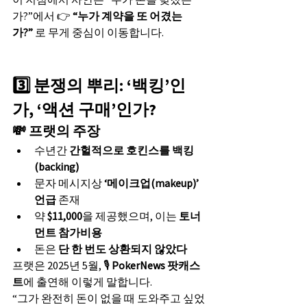
가?”에서 👉 
“누가 계약을 또 어겼는
가?”
 로 무게 중심이 이동합니다.
3️⃣ 분쟁의 뿌리: ‘백킹’인
가, ‘액션 구매’인가?
💸 프랫의 주장
수년간 
간헐적으로 호킨스를 백킹
(backing)
문자 메시지상 
‘메이크업(makeup)’ 
언급
 존재
약 
$11,000
을 제공했으며, 이는 
토너
먼트 참가비용
돈은 
단 한 번도 상환되지 않았다
프랫은 2025년 5월, 🎙️ 
PokerNews 팟캐스
트
에 출연해 이렇게 말합니다.
“그가 완전히 돈이 없을 때 도와주고 싶었