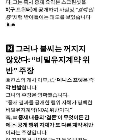
다. 그는 즉시 중재 요약본 스크린샷을 
X(구 트위터)
에 공개하며 사실상 
“결백 입
증”
처럼 받아들이는 태도를 보였습니다 
📱🔥
2️⃣ 그러나 불씨는 꺼지지 
않았다: “비밀유지계약 위
반” 주장
호킨스의 게시 이후, 👉 
데니스 프랫은 즉
각 반발
합니다.
그녀의 주장은 명확했습니다.
“중재 결과를 공개한 행위 자체가 명백한 
비밀유지계약(NDA) 위반이다.”
즉, ⚖️ 
중재 내용의 ‘결론’이 무엇이든 간
에
 📜 
공개 행위 자체가 또 다른 계약 위반
이라는 주장입니다.
이 지점에서 사안은 “누가 돈을 빚졌는