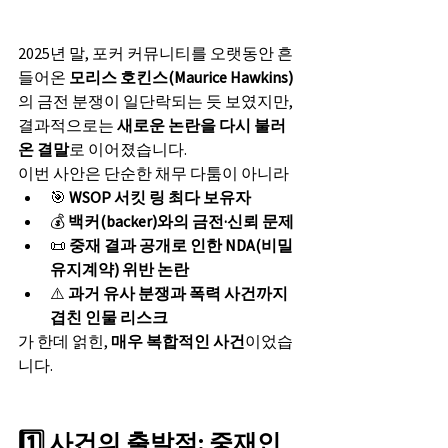
2025년 말, 포커 커뮤니티를 오랫동안 흔
들어온 
모리스 호킨스(Maurice Hawkins)
의 금전 분쟁이 일단락되는 듯 보였지만, 
결과적으로는 
새로운 논란을 다시 불러
온 결말
로 이어졌습니다.
이번 사안은 단순한 채무 다툼이 아니라
🎯 
WSOP 서킷 링 최다 보유자
💰 
백커(backer)와의 금전·신뢰 문제
📜 
중재 결과 공개로 인한 NDA(비밀
유지계약) 위반 논란
⚠️ 
과거 유사 분쟁과 폭력 사건까지 
겹친 인물 리스크
가 한데 얽힌, 
매우 복합적인 사건
이었습
니다.
1️⃣ 사건의 출발점: 중재인