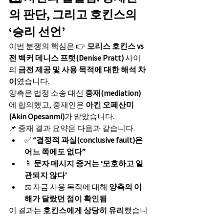
의 판단, 그리고 호킨스의 
‘승리 선언’
이번 분쟁의 핵심은 👉 
모리스 호킨스 vs 
전 백커 데니스 프랫(Denise Pratt)
 사이
의 
금전 제공 및 사용 목적에 대한 해석 차
이
였습니다.
양측은 법정 소송 대신 
중재(mediation)
에 합의했고, 중재인은 
아킨 오페산미
(Akin Opesanmi)
가 맡았습니다.
📌 중재 결과 요약은 다음과 같습니다.
✅ 
“결정적 과실(conclusive fault)은 
어느 쪽에도 없다”
📱 
문자 메시지 증거는 ‘모호하고 일
관되지 않다’
⚖️ 자금 사용 목적에 대해 
양측의 이
해가 달랐던 점이 확인됨
이 결과는 
호킨스에게 상당히 유리
했습니