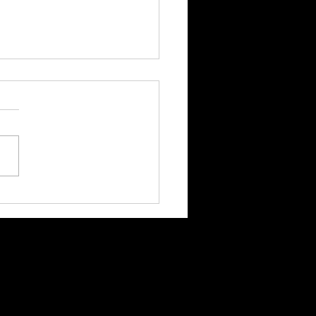
 Poker Dream 21 @ 겐팅
드: 125만 달러 메인 이
부터 하이롤러까지, 아시
커 대축제 완전 정복! 🔥