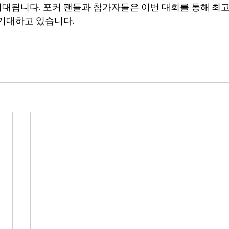
대됩니다. 포커 팬들과 참가자들은 이번 대회를 통해 최고
 기대하고 있습니다.