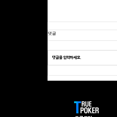
댓글
댓글을 입력하세요.
💎🔥 오마하 제국이 티라나에
뜬다! Diamond Poker Series
PLO Grand Slam 2026 완전 해
부 🔥💎