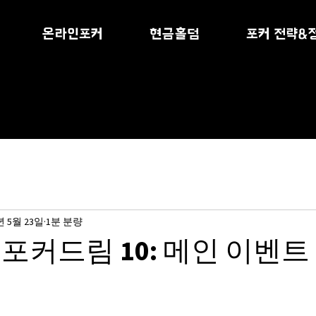
온라인포커
현금홀덤
포커 전략&
년 5월 23일
1분 분량
포커드림 10: 메인 이벤트
정