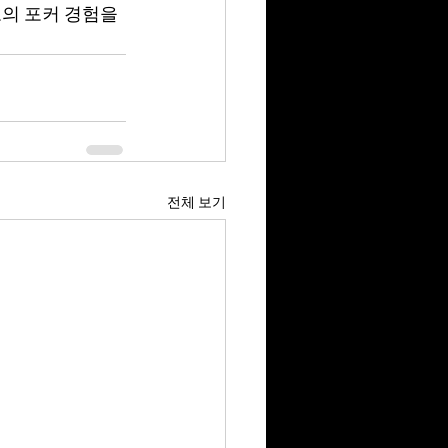
의 포커 경험을 
전체 보기