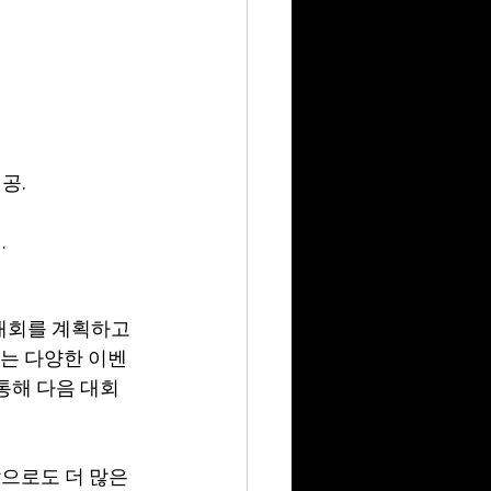
공.
.
 대회를 계획하고 
있는 다양한 이벤
 통해 다음 대회
 앞으로도 더 많은 