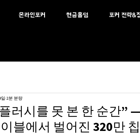
온라인포커
현금홀덤
포커 전략&
9일
2분 분량
 플러시를 못 본 한 순간” — 
이블에서 벌어진 320만 칩