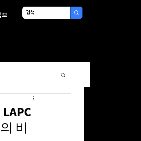
정보
LAPC
의 비