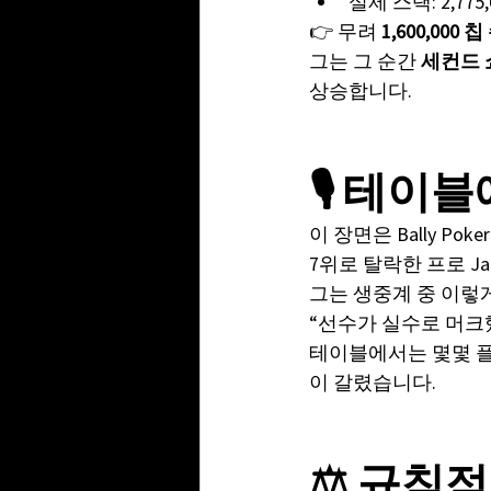
실제 스택: 2,775,
👉 무려 
1,600,000 
그는 그 순간 
세컨드 
상승합니다.
🎙 테이
이 장면은 Bally Po
7위로 탈락한 프로 Ja
그는 생중계 중 이렇
“선수가 실수로 머크했
테이블에서는 몇몇 플
이 갈렸습니다.
⚖️ 규칙