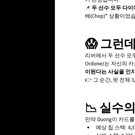
📌 
두 선수 모두 다
배(Chop)” 상황이었
😱 그런
리버에서 두 선수 모두
Ordonez는 자신의 
이된다는 사실을 인지
👉 그 순간, 팟 전체 3
📉 실수
만약 Duong이 카드
예상 칩 스택: 4,37