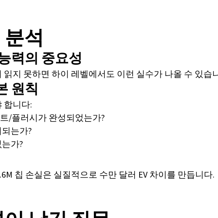
적 분석
식 능력의 중요성
 읽지 못하면 하이 레벨에서도 이런 실수가 나올 수 있습니
기본 원칙
 합니다:
트/플러시가 완성되었는가?
이되는가?
없는가?
.6M 칩 손실은 실질적으로 수만 달러 EV 차이를 만듭니다.