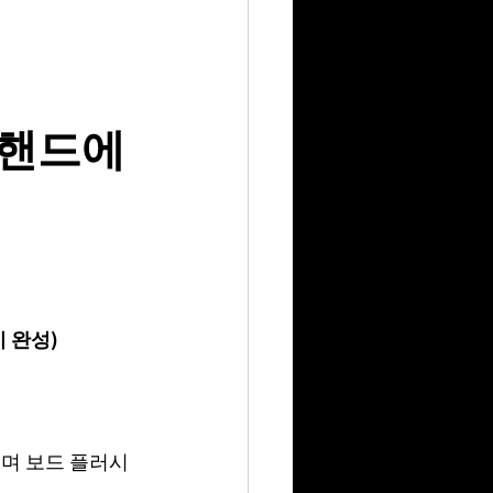
 핸드에
 완성)
지며 보드 플러시