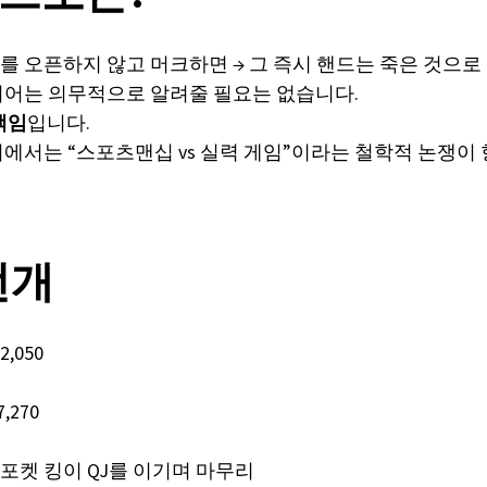
 오픈하지 않고 머크하면 → 그 즉시 핸드는 죽은 것으로
이어는 의무적으로 알려줄 필요는 없습니다.
책임
입니다.
에서는 “스포츠맨십 vs 실력 게임”이라는 철학적 논쟁이
전개
2,050
,270
ldez 포켓 킹이 QJ를 이기며 마무리