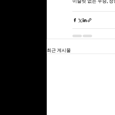
이슬릿 없는 우승, 
최근 게시물