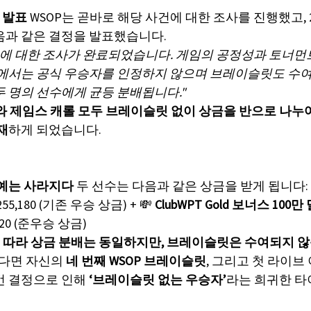
 발표
 WSOP는 곧바로 해당 사건에 대한 조사를 진행했고, 20
음과 같은 결정을 발표했습니다.
3에
 대한 조사가 완료되었습니다. 게임의 공정성과 토너먼
회에서는 공식 우승자를 인정하지 않으며 브레이슬릿도 수여
두 명의 선수에게 균등 분배됩니다."
 제임스 캐롤 모두 브레이슬릿 없이 상금을 반으로 나누
재
하게 되었습니다.
명예는 사라지다
 두 선수는 다음과 같은 상금을 받게 됩니다:
,255,180 (기존 우승 상금) + 💸 
ClubWPT Gold 보너스 100만
2,320 (준우승 상금)
에 따라 상금 분배는 동일하지만, 브레이슬릿은 수여되지 
다면 자신의 
네 번째 WSOP 브레이슬릿
, 그리고 첫 라이브
번 결정으로 인해 
‘브레이슬릿 없는 우승자’
라는 희귀한 타