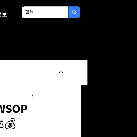
정보
WSOP
💰