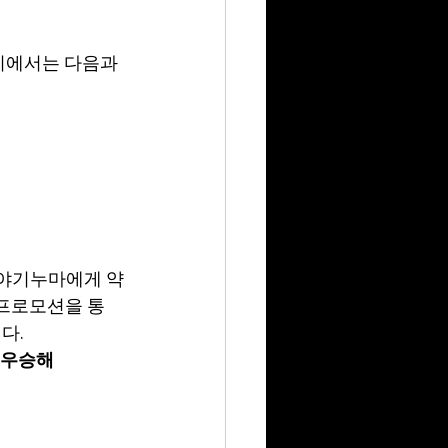
티에서는 다음과 
은 야기누마에게 약
 프로모션을 통
다.
 우승해 