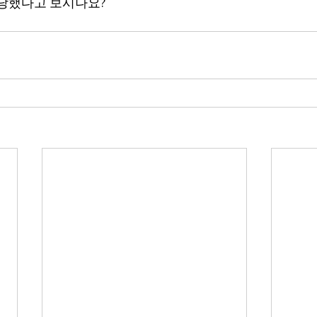
정당했다고 보시나요?