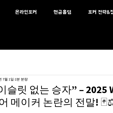
온라인포커
현금홀덤
포커 전략&
년 7월 1일
2분 분량
이슬릿 없는 승자” – 2025 
 메이커 논란의 전말! 🃏⚖️