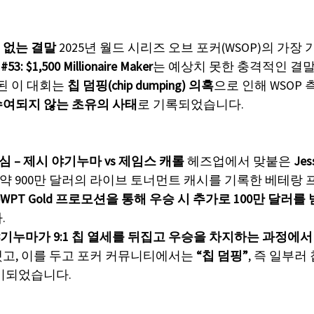
례 없는 결말
 2025년 월드 시리즈 오브 포커(WSOP)의 가장
 
#53
: $1,500 Millionaire Maker
는 예상치 못한 충격적인 결
된 이 대회는 
칩 덤핑(chip dumping) 의혹
으로 인해 WSOP 
여되지 않는 초유의 사태
로 기록되었습니다.
심 – 제시 야기누마 vs 제임스 캐롤
 헤즈업에서 맞붙은 
Jes
 약 900만 달러의 라이브 토너먼트 캐시를 기록한 베테랑 
WPT Gold 프로모션을 통해 우승 시 추가로 100만 달러를
.
기누마가 9:1 칩 열세를 뒤집고 우승을 차지하는 과정에
고, 이를 두고 포커 커뮤니티에서는 
“칩 덤핑”
, 즉 일부러
기되었습니다.