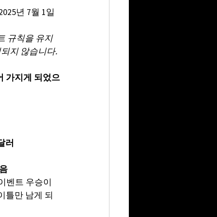
25년 7월 1일 
트 규칙을 유지
되지 않습니다. 
어 가지게 되었으
 달러
않음
 이벤트 우승이 
이틀만 남게 되