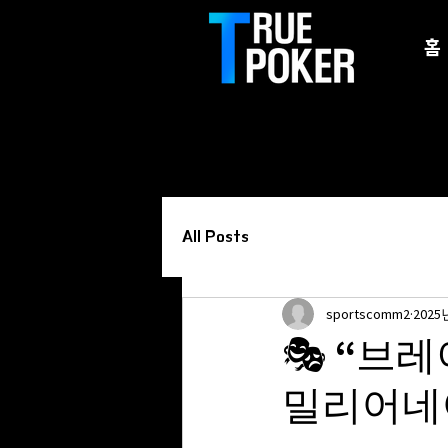
홈
All Posts
sportscomm2
2025
🎭 “브레
밀리어네어