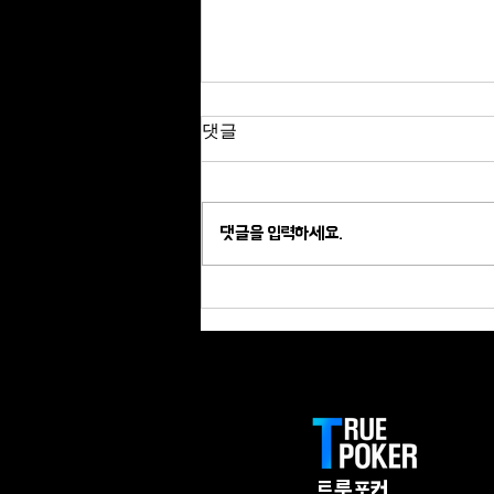
댓글
댓글을 입력하세요.
💎🔥 오마하 제국이 티라나에
뜬다! Diamond Poker Series
PLO Grand Slam 2026 완전 해
부 🔥💎
트루포커