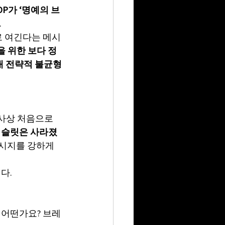
OP가 ‘명예의 브
.
 여긴다는 메시
을 위한 보다 정
내 전략적 불균형
r는 역사상 처음으로 
슬릿은 사라졌
시지를 강하게 
다.
은 어떤가요? 브레