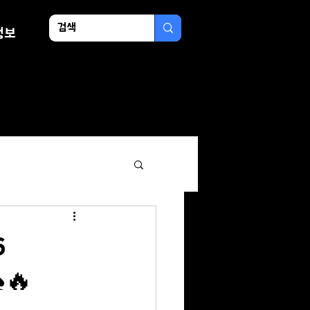
정보
6
🔥