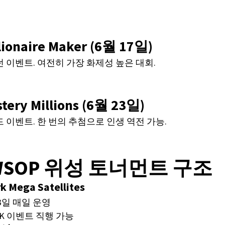
llionaire Maker (6월 17일)
 이벤트. 여전히 가장 화제성 높은 대회.
stery Millions (6월 23일)
 이벤트. 한 번의 추첨으로 인생 역전 가능.
6 WSOP 위성 토너먼트 구조
k Mega Satellites
 13일 매일 운영
10K 이벤트 직행 가능