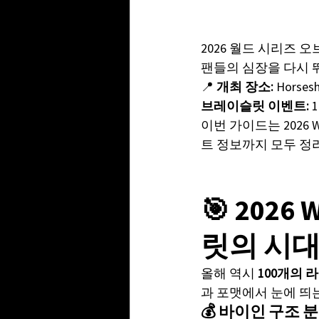
2026 월드 시리즈 
팬들의 심장을 다시 
📍 
개최 장소:
 Horsesh
브레이슬릿 이벤트:
 
이번 가이드는 2026 
트 정보까지 모두 정
🎯 202
릿의 시대
올해 역시 
100개의
과 포맷에서 눈에 띄
💰 바이인 구조 