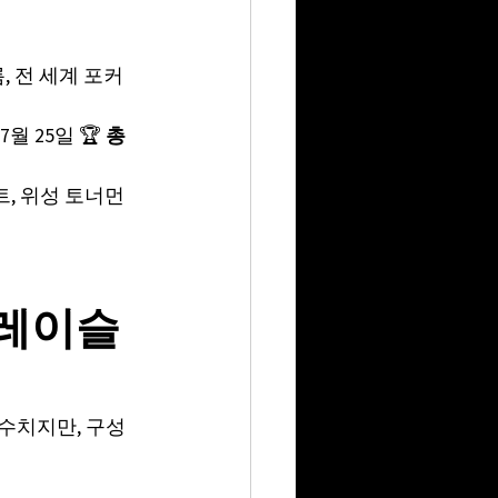
 전 세계 포커 
 7월 25일 🏆 
총 
트, 위성 토너먼
 브레이슬
 수치지만, 구성