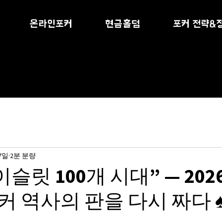
온라인포커
현금홀덤
포커 전략&
7일
2분 분량
이슬릿 100개 시대” — 202
포커 역사의 판을 다시 짜다 ♠️