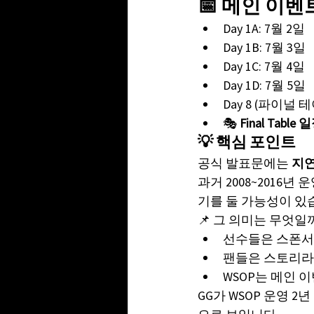
📅 메인 이벤
Day 1A: 7월 2일
Day 1B: 7월 3일
Day 1C: 7월 4일
Day 1D: 7월 5일
Day 8 (파이널 
🎭 
Final Table
💡 핵심 포인트
공식 발표문에는 
지연
과거 2008~2016년
기를 둘 가능성이 있
📌 그 의미는 무엇일
선수들은 스폰서 
팬들은 스토리라
WSOP는 메인 
GG가 WSOP 운영 