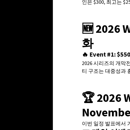
인은 $300, 최고는 $2
🆕 202
화
🔥 Event 
#1
: $55
2026 시리즈의 개
티 구조는 대중성과 
🏆 202
Novembe
이번 일정 발표에서 가