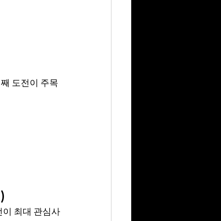
번째 도전이 주목
)
전이 최대 관심사