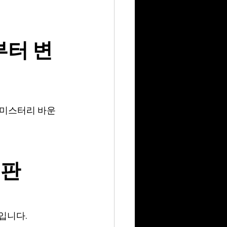
날부터 변
 미스터리 바운
판 
입니다.