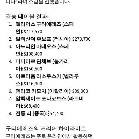
니다"라며 소감을 전했습니다.
결승 테이블 결과:
엘리어스 구티에레즈 (스페
인):
 $417,570
알렉산더 주보프 (러시아):
 $273,700
아드리안 마테오스 (스페
인):
 $198,400
디미타르 단체브 (불가리
아):
 $150,500
아르티옴 라소우스키 (벨라루
스):
 $116,300
엔리코 카모치 (이탈리아):
 $89,000
알렉세이즈 포나코브스 (라트비
아):
 $68,400
전동 리 (중국):
 $54,700
구티에레즈의 커리어 하이라이트
구티에레즈는 주로 온라인에서 활동하던 