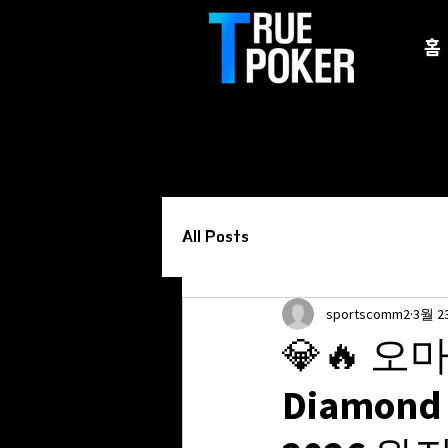
홈
All Posts
sportscomm2
3월 2
💎🔥 
Diamond 