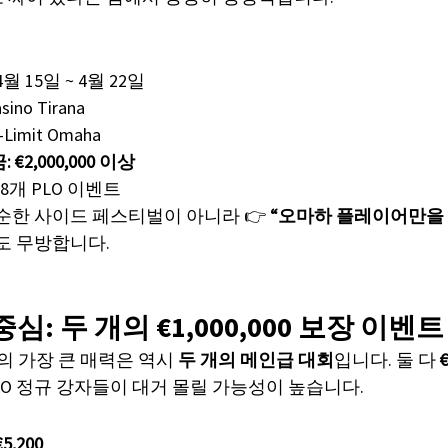
4월 15일 ~ 4월 22일
asino Tirana
-Limit Omaha
:
€2,000,000 이상
 8개 PLO 이벤트
순한 사이드 페스티벌이 아니라 👉 
“오마하 플레이어만을 
도 무방합니다.
심: 두 개의 €1,000,000 보장 이벤트
lam의 가장 큰 매력은 역시 
두 개의 메인급 대회
입니다. 둘 다 
PLO 정규 강자들이 대거 몰릴 가능성이 높습니다.
€5,200