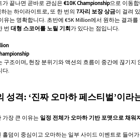
트가 끝나면 곧바로 관심은 
€10K Championship
으로 이동합니
하는 하이라이트로, 또 한 번의 
7자리 보장 상금
이 걸려 
이유는 명확합니다. 초반에 €5K Million에서 원하는 결과를
 번 
대형 스코어를 노릴 기회
가 있다는 점입니다.
lion
hampionship
는 구조이며, 현장 분위기와 액션의 흐름이 중간에 끊기지 
니다.
의 성격: ‘진짜 오마하 페스티벌’이라
 가장 큰 이유는 
일정 전체가 오마하 기반 포맷으로 채워져
 홀덤이 중심이고 오마하는 일부 사이드 이벤트로 들어가