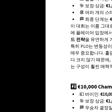
🎯 보장 상금: 
€1,
📆 여러 개의 
🏁 최종 단계는 
이 대회는 이름 그대로
에 플레이어 입장에서는
드 전략
을 유연하게 
특히 PLO는 변동성이
매우 중요합니다. 홀
다 크지 않기 때문에,
는 구성이 훨씬 매력
2️⃣ €10,000 Cham
💶 바이인: 
€10,0
🎯 보장 상금: 
€1,
🏁 우승자 결정일