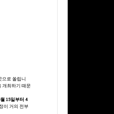
곳으로 쏠립니
을 개최하기 때문
4월 15일부터 4
정이 거의 전부 