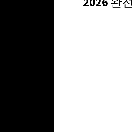
2026 완전