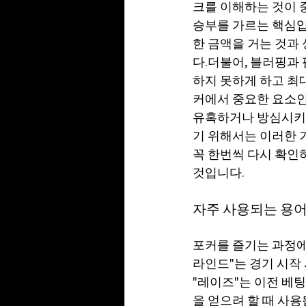
크를 이해하는 것이 
승부를 가르는 핵심입
한 금액을 거는 것과
다.더불어, 블러핑과
하지 못하게 하고 최
커에서 중요한 요소인
유혹하거나 방심시키는
기 위해서는 이러한 
꼭 한번씩 다시 확인
것입니다.
자주 사용되는 용
포커를 즐기는 과정에
라인드"는 경기 시작 
"레이즈"는 이전 베
을 얻으려 할 때 사용