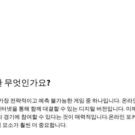
란 무엇인가요?
 가장 전략적이고 예측 불가능한 게임 중 하나입니다. 온라
터넷을 통해 함께 대결할 수 있는 디지털 버전입니다. 이
의 경기에 참여할 수 있다는 것이 매력적입니다.온라인 포커
 요소가 훨씬 더 중요합니다. 