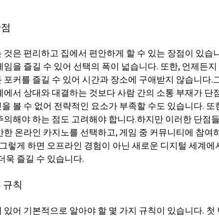
단점
 것은 편리하고 집에서 편안하게 할 수 있는 장점이 있습니
임을 즐길 수 있어 선택의 폭이 넓습니다. 또한, 언제든지
 포커를 즐길 수 있어 시간과 장소에 구애받지 않습니다.
계에서 상대와 대결하는 것보다 사람 간의 소통 부재가 단점
을 볼 수 없어 전략적인 요소가 부족할 수도 있습니다. 또
주의해야 하는 점도 고려해야 합니다.하지만 이러한 단점
만한 온라인 카지노를 선택하고, 게임 중 커뮤니티에 참여
. 그렇게 하면 오프라인 경험이 아닌 새로운 디지털 세계에
더욱 즐길 수 있습니다.
 규칙
 있어 기본적으로 알아야 할 몇 가지 규칙이 있습니다. 첫