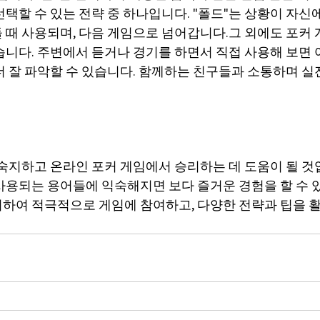
선택할 수 있는 전략 중 하나입니다. "폴드"는 상황이 자신
 때 사용되며, 다음 게임으로 넘어갑니다.그 외에도 포커 
습니다. 주변에서 듣거나 경기를 하면서 직접 사용해 보면 
더 잘 파악할 수 있습니다. 함께하는 친구들과 소통하며 실
 숙지하고 온라인 포커 게임에서 승리하는 데 도움이 될 것
사용되는 용어들에 익숙해지면 보다 즐거운 경험을 할 수 있
하여 적극적으로 게임에 참여하고, 다양한 전략과 팁을 