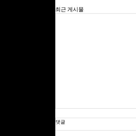
최근 게시물
댓글