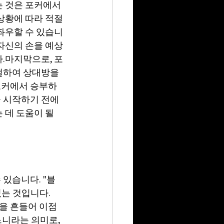
 것은 포커에서 
상황에 따라 적절
좌우할 수 있습니
자신의 손을 예상
.마지막으로, 포
절하여 상대방을 
포커에서 승부하
 시작하기 전에 
 데 도움이 될 
있습니다. "블
는 것입니다. 
을 흔들어 이점
느니라는 의미로, 