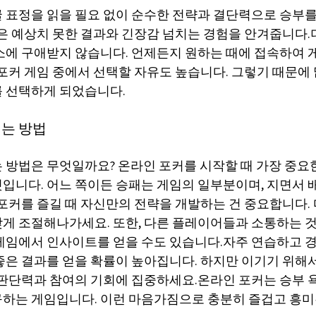
 표정을 읽을 필요 없이 순수한 전략과 결단력으로 승부
식은 예상치 못한 결과와 긴장감 넘치는 경험을 안겨줍니다.
소에 구애받지 않습니다. 언제든지 원하는 때에 접속하여 게
 포커 게임 중에서 선택할 자유도 높습니다. 그렇기 때문에
 선택하게 되었습니다. 
는 방법
 방법은 무엇일까요? 온라인 포커를 시작할 때 가장 중요한
입니다. 어느 쪽이든 승패는 게임의 일부분이며, 지면서
.포커를 즐길 때 자신만의 전략을 개발하는 건 중요합니다.
게 조절해나가세요. 또한, 다른 플레이어들과 소통하는 것
게임에서 인사이트를 얻을 수도 있습니다.자주 연습하고 
좋은 결과를 얻을 확률이 높아집니다. 하지만 이기기 위해
 판단력과 참여의 기회에 집중하세요.온라인 포커는 승부 
하는 게임입니다. 이런 마음가짐으로 충분히 즐겁고 흥미