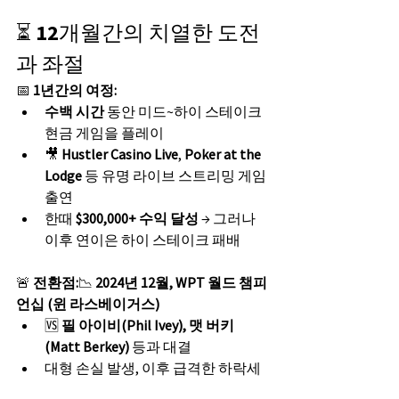
⏳ 12개월간의 치열한 도전
과 좌절
📅 
1년간의 여정:
수백 시간
 동안 미드~하이 스테이크 
현금 게임을 플레이
🎥 
Hustler Casino Live
, 
Poker at the 
Lodge
 등 유명 라이브 스트리밍 게임 
출연
한때 
$300,000+ 수익 달성
 → 그러나 
이후 연이은 하이 스테이크 패배
🚨 
전환점:
📉 
2024년 12월, WPT 월드 챔피
언십 (윈 라스베이거스)
🆚 
필 아이비(Phil Ivey), 맷 버키
(Matt Berkey)
 등과 대결
대형 손실 발생, 이후 급격한 하락세