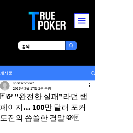
게시물
sportscomm2
2025년 3월 17일
2분 분량
🃏💸 "완전한 실패"라던 램
페이지… 100만 달러 포커
도전의 씁쓸한 결말 💸🃏