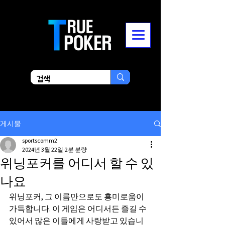
게시물
sportscomm2
2024년 3월 22일
2분 분량
위닝포커를 어디서 할 수 있
나요
위닝포커, 그 이름만으로도 흥미로움이 
가득합니다. 이 게임은 어디서든 즐길 수 
있어서 많은 이들에게 사랑받고 있습니