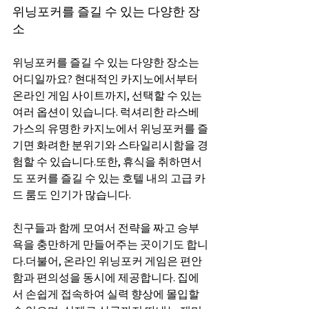
위닝포커를 즐길 수 있는 다양한 장
소
위닝포커를 즐길 수 있는 다양한 장소는 
어디일까요? 현대적인 카지노에서부터 
온라인 게임 사이트까지, 선택할 수 있는 
여러 옵션이 있습니다. 럭셔리한 라스베
가스의 유명한 카지노에서 위닝포커를 즐
기면 화려한 분위기와 스타일리시함을 경
험할 수 있습니다.또한, 휴식을 취하면서
도 포커를 즐길 수 있는 호텔 내의 고급 카
드 룸도 인기가 많습니다. 
친구들과 함께 모여서 전략을 짜고 승부
욕을 충만하게 만들어주는 곳이기도 합니
다.더불어, 온라인 위닝포커 게임은 편안
함과 편의성을 동시에 제공합니다. 집에
서 손쉽게 접속하여 실력 향상에 몰입할 