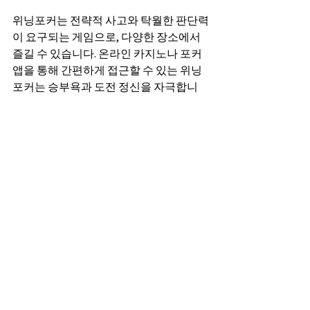
위닝포커는 전략적 사고와 탁월한 판단력
이 요구되는 게임으로, 다양한 장소에서 
즐길 수 있습니다. 온라인 카지노나 포커 
앱을 통해 간편하게 접근할 수 있는 위닝
포커는 승부욕과 도전 정신을 자극합니
다. 그러나 과도한 금액을 건다거나 중독
성 문제에 주의해야 합니다.
인기있는 위닝포커를 경험하며 여러분의 
전략력과 운빨을 시험해보세요. 신중하
게 결정하는 능력은 더 나은 결과를 가져
올 것입니다. 즐겁고 긴장감 넘치는 시간
을 보내면서 지식과 기술을 발전시키는 
위닝포커의 매력에 빠져보세요!