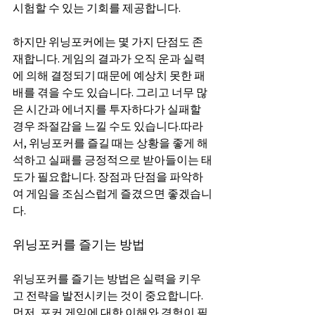
시험할 수 있는 기회를 제공합니다.
하지만 위닝포커에는 몇 가지 단점도 존
재합니다. 게임의 결과가 오직 운과 실력
에 의해 결정되기 때문에 예상치 못한 패
배를 겪을 수도 있습니다. 그리고 너무 많
은 시간과 에너지를 투자하다가 실패할 
경우 좌절감을 느낄 수도 있습니다.따라
서, 위닝포커를 즐길 때는 상황을 좋게 해
석하고 실패를 긍정적으로 받아들이는 태
도가 필요합니다. 장점과 단점을 파악하
여 게임을 조심스럽게 즐겼으면 좋겠습니
다.
위닝포커를 즐기는 방법
위닝포커를 즐기는 방법은 실력을 키우
고 전략을 발전시키는 것이 중요합니다. 
먼저, 포커 게임에 대한 이해와 경험이 필