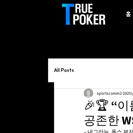
홈
All Posts
sportscomm2
2025
🎉🏆 
공존한 WSO
– 네그라뉴, 폭스 부