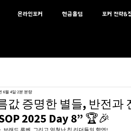
온라인포커
현금홀덤
포커 전략&
년 6월 4일
2분 분량
“이름값 증명한 별들, 반전과
P 2025 Day 8” 🏆🎉
자, 브래드 루벤, 그리고 엄청난 칩 리더들의 향연!