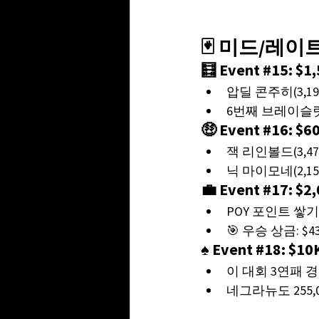
🃏 미드/레
🧮 Event 
#15
: $
압딜 콘주히(3,195
6번째 브레이슬릿 
🤑 Event 
#16
: $
잭 리인볼드(3,475
닉 마이모네(2,15
💼 Event 
#17
: $
POY 포인트 쌓
🎯 우승 상금: $43
♠️ Event 
#18
: $1
이 대회 3연패 
네그라뉴도 255