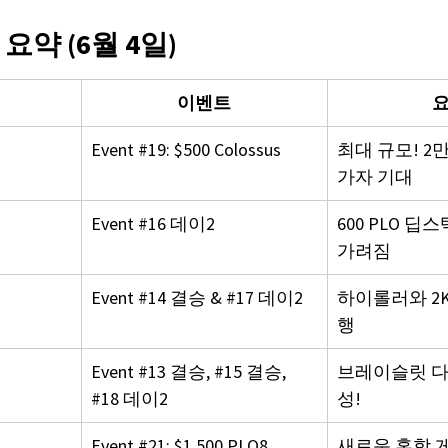
정 요약 (6월 4일)
이벤트
Event 
#19
: $500 Colossus
최대 규모! 2
가자 기대
Event 
#16
 데이2
600 PLO 딥
가려짐
Event 
#14
 결승 & 
#17
 데이2
하이롤러와 2K
행
Event 
#13
 결승, 
#15
 결승, 
브레이슬릿 다
#18
 데이2
성!
Event 
#21
: $1,500 PLO8
새로운 혼합 