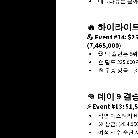
네그라뉴는 끝까지
🔥 하이라이
💪 Event 
#14
: $
(7,465,000)
💀 닉 슐먼은 5위
숀 딥도 225,0
🎯 우승 상금: 1,
👊 데이 9 
⚡ Event 
#13
: $1
작년 미스터리 바
🎯 상금: $414,95
여성 선수 순던 샤오