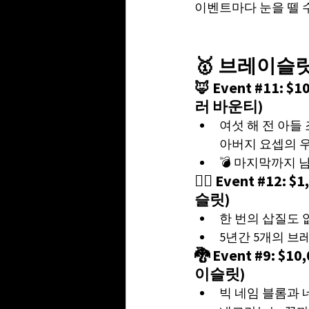
이벤트마다 눈을 뗄 
🥇 브레이슬
🦊 Event 
#11
: $
러 바운티)
여섯 해 전 아들
아버지 요셉의 
💣 마지막까지 남
🧙‍♂️ Event 
#12
: $
슬릿)
한 번의 삽질도 없
5년간 5개의 
🐉 Event 
#9
: $
이슬릿)
빅 네임 블롬과