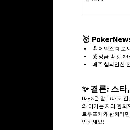
🥇 PokerNe
🔝 제임스 데로사,
💰 상금 총 $1.8
매주 챔피언십 진
✨ 결론: 스타,
Day 8은 말 그대로
와 이기는 자의 환희까
트루포커와 함께라면 W
인하세요!