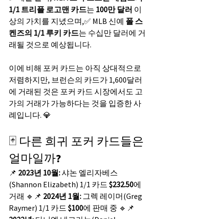
1/1 트리플 로고맨 카드
는 
100만 달러
 이
상의 가치를 지녔으며,✅ MLB 신예 
폴 스
켄즈의 1/1 루키 카드
는 수십만 달러에 거
래될 것으로 예상됩니다.
이에 비해 포커 카드는 아직 상대적으로 
저렴하지만, 브런슨의 카드가 1,600달러
에 거래된 것은 포커 카드 시장에서도 고
가의 거래가 가능하다는 것을 입증한 사
례입니다. 💎
🃏 다른 희귀 포커 카드들은 
얼마일까?
📌 
2023년 10월:
 샤논 엘리자베스
(Shannon Elizabeth) 1/1 카드 
$232.50
에 
거래 🔹📌 
2024년 1월:
 그렉 레이머(Greg 
Raymer) 1/1 카드 
$100
에 판매 중 🔹📌 