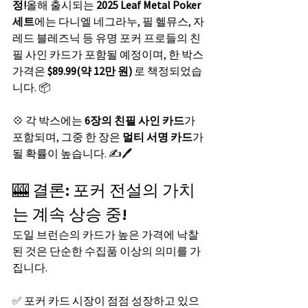
정!
올해 출시되는 
2025 Leaf Metal Poker 
세트
에는 다니엘 네그라누, 필 헬뮤스, 자
레드 블레즈닉 등 유명 포커 프로들의 친
필 사인 카드가 포함될 예정이며, 한 박스 
가격은 
$89.99(약 12만 원)
 로 책정되었습
니다. 📦
💠 각 박스에는 
6장의 친필 사인 카드
가 
포함되며, 그중 한 장은 
멀티 서명 카드
가 
될 확률이 높습니다. ✍️🖊
🎰 결론: 포커 전설의 가치
는 계속 상승 중!
도일 브런슨의 카드가 높은 가격에 낙찰
된 것은 단순한 수집품 이상의 의미를 가
집니다.
✅ 포커 카드 시장이 점점 성장하고 있으