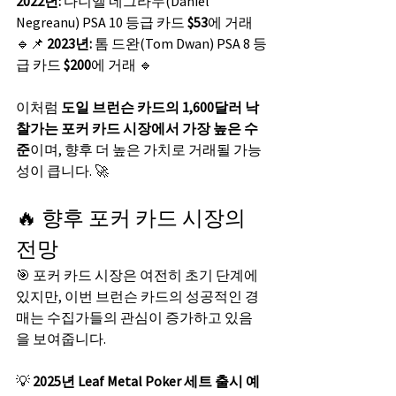
2022년:
 다니엘 네그라누(Daniel 
Negreanu) PSA 10 등급 카드 
$53
에 거래 
🔹📌 
2023년:
 톰 드완(Tom Dwan) PSA 8 등
급 카드 
$200
에 거래 🔹
이처럼 
도일 브런슨 카드의 1,600달러 낙
찰가는 포커 카드 시장에서 가장 높은 수
준
이며, 향후 더 높은 가치로 거래될 가능
성이 큽니다. 🚀
🔥 향후 포커 카드 시장의 
전망
🎯 포커 카드 시장은 여전히 초기 단계에 
있지만, 이번 브런슨 카드의 성공적인 경
매는 수집가들의 관심이 증가하고 있음
을 보여줍니다.
💡 
2025년 Leaf Metal Poker 세트 출시 예