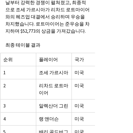
날부터 강력한 경쟁이 펼쳐졌고, 최종적
으로 조세 가르시아가 리차드 로트마이어
와의 헤즈업 대결에서 승리하며 우승을 
차지했습니다. 로트마이어는 준우승을 차
지하며 $52,773의 상금을 가져갔습니다.
최종 테이블 결과
순위
플레이어
국가
1
조세 가르시아
미국
2
리차드 로트마
미국
이어
3
알렉산더 그린
미국
4
랭 앤더슨
미국
5
배리 골드버그
미국