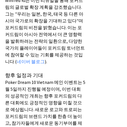
Winfred Yu는 이번 리뉴얼을 통해 포커드
림의 글로벌 확장 계획을 강조했습니다. 
그는 "우리는 일본, 한국, 태국 등 다른 아
시아 국가로의 확장을 기대하고 있다"며 
포커드림의 비전을 밝혔습니다. 이는 포
커드림이 아시아 전역에서 더 큰 영향력
을 발휘하려는 전략의 일환으로, 다양한 
국가의 플레이어들이 포커드림 토너먼트
에 참여할 수 있는 기회를 제공하는 것입
니다​
 (
네이버 블로그
)
​.
향후 일정과 기대
Poker Dream 10 Vietnam 메인 이벤트는 5
월 5일까지 진행될 예정이며, 이번 대회
의 성공적인 개최는 향후 포커드림의 다
른 대회에도 긍정적인 영향을 미칠 것으
로 예상됩니다. 새로운 로고와 트로피는 
포커드림의 브랜드 가치를 한층 더 높이
고, 참가자들에게 새로운 동기부여를 제