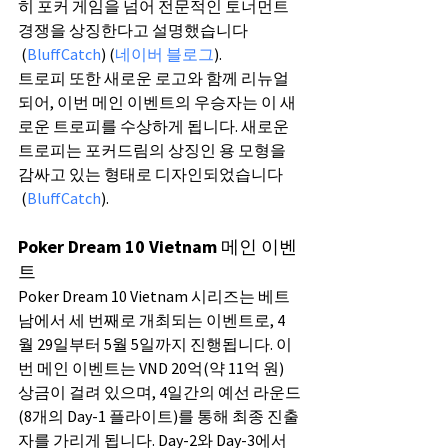
히 포커 게임을 넘어 전문적인 토너먼트 
경쟁을 상징한다고 설명했습니다​
 (
BluffCatch
)
 (
네이버 블로그
)
​.
트로피 또한 새로운 로고와 함께 리뉴얼
되어, 이번 메인 이벤트의 우승자는 이 새
로운 트로피를 수상하게 됩니다. 새로운 
트로피는 포커드림의 상징인 용 모형을 
감싸고 있는 형태로 디자인되었습니다​
 (
BluffCatch
)
​.
Poker Dream 10 Vietnam 메인 이벤
트
Poker Dream 10 Vietnam 시리즈는 베트
남에서 세 번째로 개최되는 이벤트로, 4
월 29일부터 5월 5일까지 진행됩니다. 이
번 메인 이벤트는 VND 20억(약 11억 원) 
상금이 걸려 있으며, 4일간의 예선 라운드
(8개의 Day-1 플라이트)를 통해 최종 진출
자를 가리게 됩니다. Day-2와 Day-3에서 