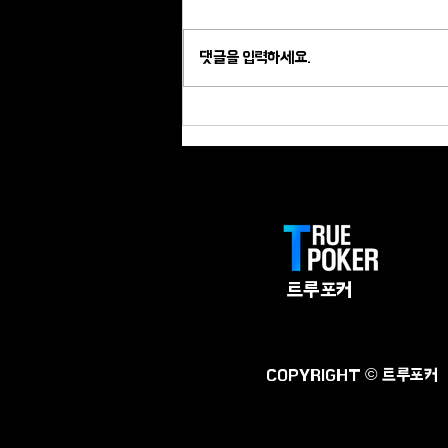
댓글을 입력하세요.
💎🔥 오마하 제국이 티라나에
뜬다! Diamond Poker Series
PLO Grand Slam 2026 완전 해
부 🔥💎
트루포커
COPYRIGHT © 트루포커