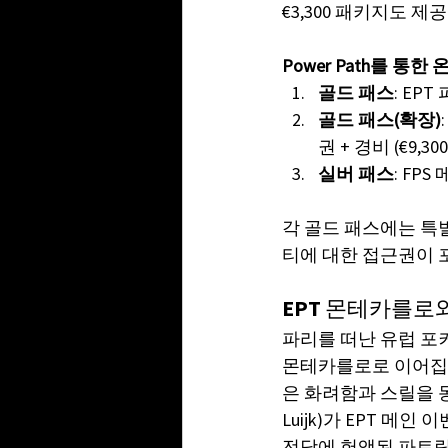
€3,300 패키지도 제
Power Path를 통
골드 패스
: EPT
골드 패스(확장)
권 + 경비 (€9,300
실버 패스
: FPS
각 골드 패스에는 특별
티에 대한 접근권이 
EPT 몬테카를로
파리를 떠난 유럽 포커
몬테카를로로 이어집니
은 화려함과 스릴을 동
Luijk)가 EPT 메인
전당에 헌액된 파트릭 안토