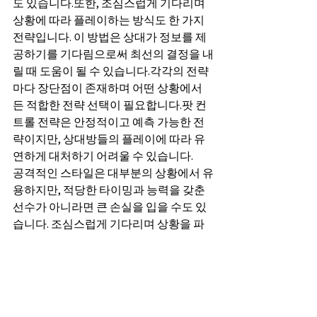
도 있습니다.또한, 조심스럽게 기다리며 
상황에 따라 플레이하는 방식도 한 가지 
전략입니다. 이 방법은 상대가 정보를 제
공하기를 기다림으로써 최선의 결정을 내
릴 때 도움이 될 수 있습니다.각각의 전략
마다 장단점이 존재하며 어떤 상황에서
든 적합한 전략 선택이 필요합니다.팟 컨
트롤 전략은 안정적이고 예측 가능한 전
략이지만, 상대방들의 플레이에 따라 유
연하게 대처하기 어려울 수 있습니다. 
공격적인 스타일은 대부분의 상황에서 유
용하지만, 적당한 타이밍과 능력을 갖춘 
선수가 아니라면 큰 손실을 입을 수도 있
습니다. 조심스럽게 기다리며 상황을 파
악하는 것은 안전하지만, 너무 조심스러
워서 큰 팻을 놓치는 경우가 있을 수 있습
니다.따라서 포커에서 가장 효과적인 전
략은 상황에 따라 적절히 조합하여 사용
하는 것입니다. 자신의 스타일과 상황에 