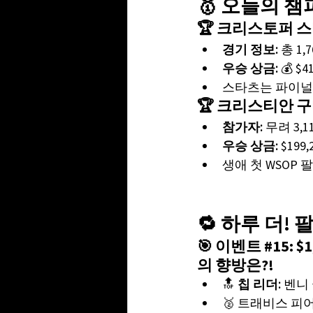
🥇 오늘의 챔
🏆 크리스토퍼 스
경기 정보:
 총 1
우승 상금:
 💰 $4
스타츠는 파이널 
🏆 크리스티안 구
참가자:
 무려 3,1
우승 상금:
 $199,
생애 첫 WSOP 팔
🔁 하루 더
🎯 이벤트 
#15
: 
의 향방은?!
🔝 
칩 리더:
 벤니 
🥈 트래비스 피어슨 