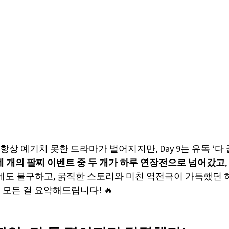
 예기치 못한 드라마가 벌어지지만, Day 9는 유독 ‘다 끝
네 개의 팔찌 이벤트 중 두 개가 하루 연장전으로 넘어갔고
에도 불구하고, 굵직한 스토리와 미친 역전극이 가득했던 
9의 모든 걸 요약해드립니다! 🔥