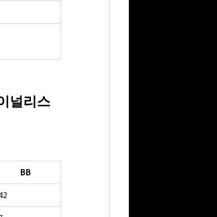
 파이널리스
BB
42