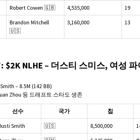
Robert Cowen 🇬🇧
4,535,000
19
Brandon Mitchell 
3,160,000
13
🇺🇸
7
: $2K NLHE – 더스티 스미스, 여성
 Smith – 8.5M (142 BB)
is, Quan Zhou 등 드래프트 스타도 생존
선수
국가
칩
Dusti Smith
🇺🇸
8,500,000
1