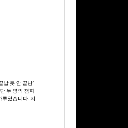
날 듯 안 끝난’ 
, 단 두 명의 챔피
하루였습니다. 지