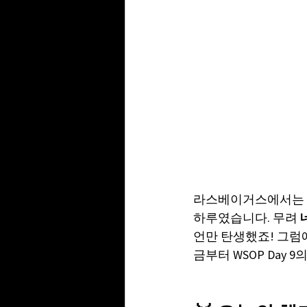
라스베이거스에서는 항상
하루였습니다. 무려 
언만 탄생했죠! 그럼
금부터 WSOP Day 