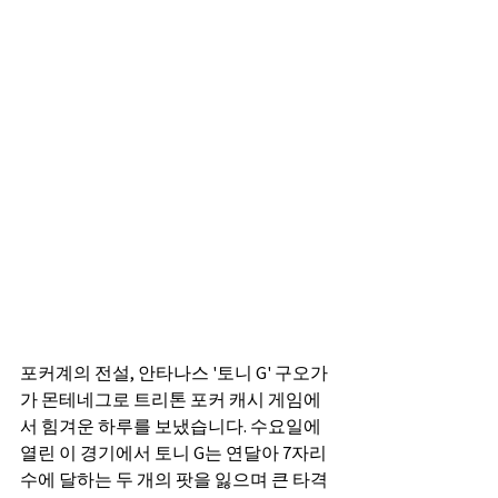
포커계의 전설, 안타나스 '토니 G' 구오가
가 몬테네그로 트리톤 포커 캐시 게임에
서 힘겨운 하루를 보냈습니다. 수요일에 
열린 이 경기에서 토니 G는 연달아 7자리 
수에 달하는 두 개의 팟을 잃으며 큰 타격