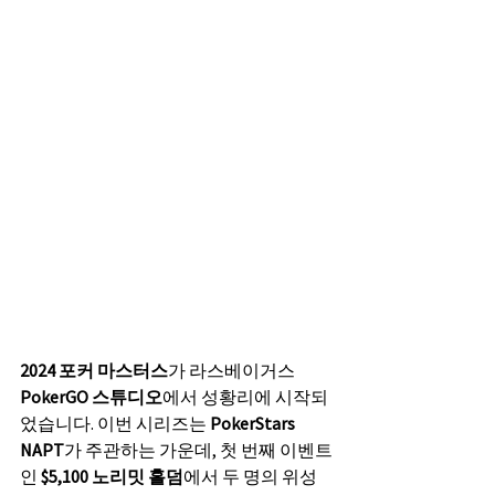
2024 포커 마스터스
가 라스베이거스 
PokerGO 스튜디오
에서 성황리에 시작되
었습니다. 이번 시리즈는 
PokerStars 
NAPT
가 주관하는 가운데, 첫 번째 이벤트
인 
$5,100 노리밋 홀덤
에서 두 명의 위성 