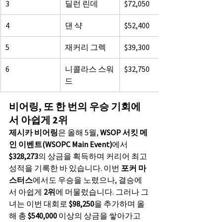
3
딜런 린데
$72,050
4
댄 샥
$52,400
5
재커리 그렉
$39,300
6
니콜라스 스워
$32,750
드
비어링, 또 한 번의 우승 기회에
서 아쉽게 2위
제시카 비어링
은 올해 5월, 
WSOP 서킷 메
인 이벤트(WSOPC Main Event)
에서 
$328,273
의 상금을 획득하며 커리어 최고 
성적을 기록한 바 있습니다. 이번 
포커 마
스터스
에서도 우승을 노렸으나, 결승에
서 아쉽게 
2위
에 머물렀습니다. 그러나 그
녀는 이번 대회로 
$98,250
을 추가하며 올
해 총 
$540,000
 이상의 상금을 쌓아가고 