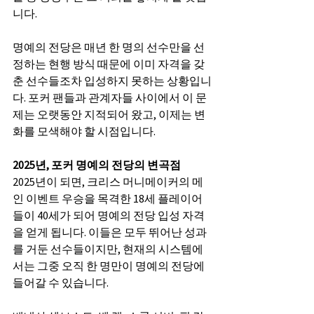
니다.
명예의 전당은 매년 한 명의 선수만을 선
정하는 현행 방식 때문에 이미 자격을 갖
춘 선수들조차 입성하지 못하는 상황입니
다. 포커 팬들과 관계자들 사이에서 이 문
제는 오랫동안 지적되어 왔고, 이제는 변
화를 모색해야 할 시점입니다.
2025년, 포커 명예의 전당의 변곡점
2025년이 되면, 크리스 머니메이커의 메
인 이벤트 우승을 목격한 18세 플레이어
들이 40세가 되어 명예의 전당 입성 자격
을 얻게 됩니다. 이들은 모두 뛰어난 성과
를 거둔 선수들이지만, 현재의 시스템에
서는 그중 오직 한 명만이 명예의 전당에 
들어갈 수 있습니다.