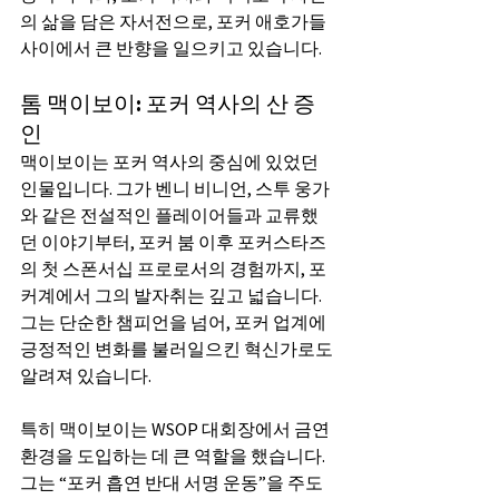
의 삶을 담은 자서전으로, 포커 애호가들 
사이에서 큰 반향을 일으키고 있습니다.
톰 맥이보이: 포커 역사의 산 증
인
맥이보이는 포커 역사의 중심에 있었던 
인물입니다. 그가 벤니 비니언, 스투 웅가
와 같은 전설적인 플레이어들과 교류했
던 이야기부터, 포커 붐 이후 포커스타즈
의 첫 스폰서십 프로로서의 경험까지, 포
커계에서 그의 발자취는 깊고 넓습니다. 
그는 단순한 챔피언을 넘어, 포커 업계에 
긍정적인 변화를 불러일으킨 혁신가로도 
알려져 있습니다.
특히 맥이보이는 WSOP 대회장에서 금연 
환경을 도입하는 데 큰 역할을 했습니다. 
그는 “포커 흡연 반대 서명 운동”을 주도