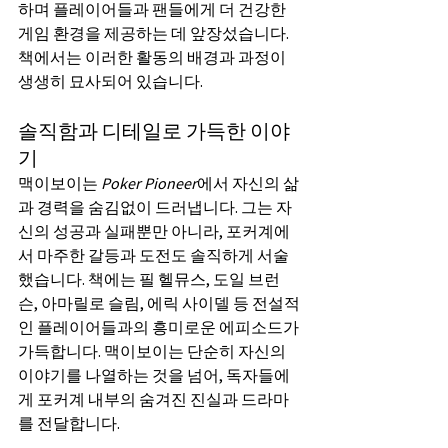
하며 플레이어들과 팬들에게 더 건강한 
게임 환경을 제공하는 데 앞장섰습니다. 
책에서는 이러한 활동의 배경과 과정이 
생생히 묘사되어 있습니다.
솔직함과 디테일로 가득한 이야
기
맥이보이는 
Poker Pioneer
에서 자신의 삶
과 경력을 숨김없이 드러냅니다. 그는 자
신의 성공과 실패뿐만 아니라, 포커계에
서 마주한 갈등과 도전도 솔직하게 서술
했습니다. 책에는 필 헬뮤스, 도일 브런
슨, 아마릴로 슬림, 에릭 사이델 등 전설적
인 플레이어들과의 흥미로운 에피소드가 
가득합니다. 맥이보이는 단순히 자신의 
이야기를 나열하는 것을 넘어, 독자들에
게 포커계 내부의 숨겨진 진실과 드라마
를 전달합니다.