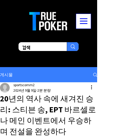
게시물
sportscomm2
2024년 9월 9일
2분 분량
20년의 역사 속에 새겨진 승
리: 스티븐 송, EPT 바르셀로
나 메인 이벤트에서 우승하
며 전설을 완성하다