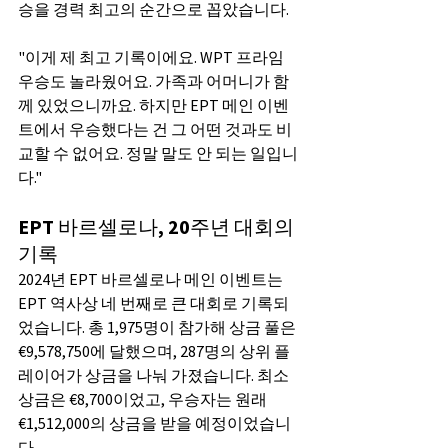
승을 경력 최고의 순간으로 꼽았습니다.
"이게 제 최고 기록이에요. WPT 프라임 
우승도 놀라웠어요. 가족과 어머니가 함
께 있었으니까요. 하지만 EPT 메인 이벤
트에서 우승했다는 건 그 어떤 것과도 비
교할 수 없어요. 정말 말도 안 되는 일입니
다."
EPT 바르셀로나, 20주년 대회의 
기록
2024년 EPT 바르셀로나 메인 이벤트는 
EPT 역사상 네 번째로 큰 대회로 기록되
었습니다. 총 1,975명이 참가해 상금 풀은 
€9,578,750에 달했으며, 287명의 상위 플
레이어가 상금을 나눠 가졌습니다. 최소 
상금은 €8,700이었고, 우승자는 원래 
€1,512,000의 상금을 받을 예정이었습니
다.