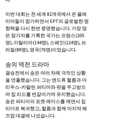
이번 대회는 전 세계 82개국에서 온 플레
이어들이 참가하면서 EPT의 글로벌한 영
향력을 다시 한번 증명했습니다. 가장 많
은 참가자를 기록한 국가는 프랑스(205
명), 이탈리아(144명), 스페인(124명), 브
라질(89명), 영국(76명)이었습니다.
송의 역전 드라마
결승전에서 송은 여러 차례 극적인 상황
을 연출했습니다. 그는 앤드류 헐름과 마
리우스-카탈린 퍼티아와 팟을 주고받으
며 칩 리드를 번갈아가며 유지했습니다. 
송은 퍼티아의 포켓 에이스를 깨면서 칩 
리더로 복귀했고, 헐름과 함께 마지막 헤
즈업 대결에 나섰습니다.
두 선수는 상금을 나눈 후, 트로피와 추가 