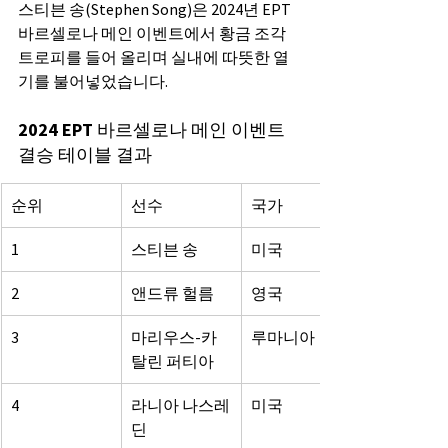
스티븐 송(Stephen Song)은 2024년 EPT 
바르셀로나 메인 이벤트에서 황금 조각 
트로피를 들어 올리며 실내에 따뜻한 열
기를 불어넣었습니다.
2024 EPT 바르셀로나 메인 이벤트 
결승 테이블 결과
순위
선수
국가
1
스티븐 송
미국
2
앤드류 헐름
영국
3
마리우스-카
루마니아
탈린 퍼티아
4
라니아 나스레
미국
딘