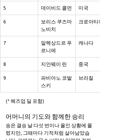
5
데이비드 콜먼
미국
6
보리스 쿠즈마
크로아티아
노비치
7
알렉상드르 푸
캐나다
르니에
8
지안웨이 린
중국
9
파비아노 코발
브라질
스키
(* 헤즈업 딜 포함)
어머니의 기도와 함께한 승리
송은 결승 날 다섯 번이나 올인 상황에 몰
렸지만, 그때마다 기적처럼 살아남았습