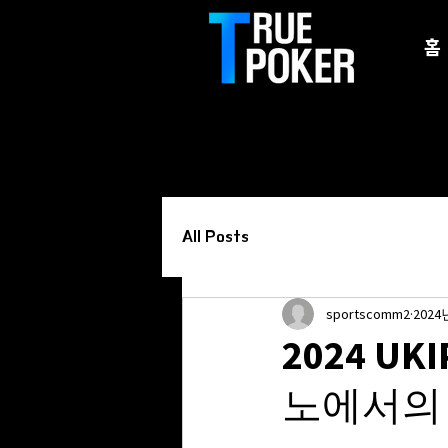
홈
All Posts
sportscomm2
2024
2024 U
노에서의