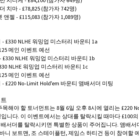
만 시디케 - £84,100 (참가자 649명)
더 치마 - £78,825 (참가자 742명)
렛 앤젤 - £115,083 (참가자 1,089명)
시 - £330 NLHE 워밍업 미스터리 바운티 1a
£125 메인 이벤트 예선
시 - £330 NLHE 워밍업 미스터리 바운티 1b
£330 NLHE 워밍업 미스터리 바운티 1c
£125 메인 이벤트 예선
 - £220 No-Limit Hold'em 바운티 앰배서더 미팅
벤트
야 할 토너먼트는 8월 6일 오후 8시에 열리는 £220 No-Lim
입니다. 이 이벤트에서는 상대를 탈락시킬 때마다 £100의 
ars 앰배서더를 탈락시키면 특별한 상품이 주어집니다. 앰배
 바니 보트맨, 조 스테이플턴, 제임스 하티건 등이 참여할 