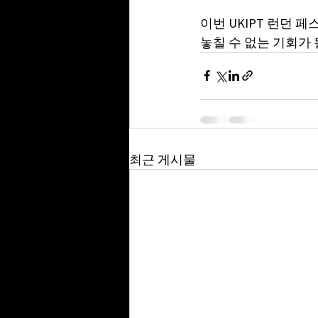
이번 UKIPT 런던 
놓칠 수 없는 기회가 
최근 게시물