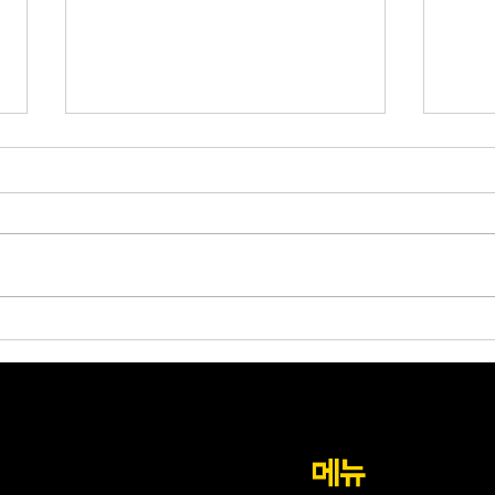
🎰🚨 텍사스 포커 왕국 붕괴?
🎰🔥
‘더 로지(The Lodge)’ 급습 사
하이랜
건의 모든 것과 숨겨진 법적 폭
벤트
탄 분석 🚨🎰
아 포
🎰
메뉴