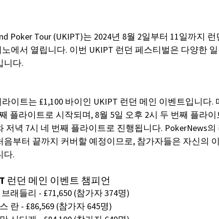
Ireland Poker Tour (UKIPT)는 2024년 8월 2일부터 11일
노에서 열립니다. 이번 UKIPT 런던 페스티벌은 다양한 
입니다.
이트는 £1,100 바이인 UKIPT 런던 메인 이벤트입니다.
번째 플라이트로 시작되며, 8월 5일 오후 2시 두 번째 플라이트,
 저녁 7시 네 번째 플라이트로 진행됩니다. PokerNews의
처음부터 끝까지 커버할 예정이므로, 참가자들은 자신의 
니다.
PT 런던 메인 이벤트 챔피언
 브래들리 - £71,650 (참가자 374명)
스 란 - £86,569 (참가자 645명)