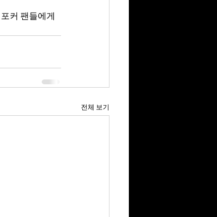
 포커 팬들에게 
전체 보기