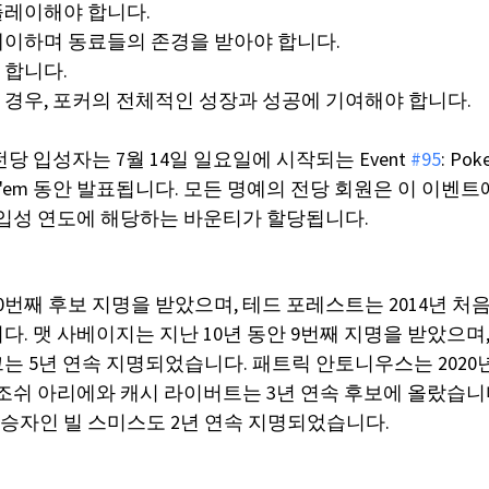
플레이해야 합니다.
레이하며 동료들의 존경을 받아야 합니다.
 합니다.
경우, 포커의 전체적인 성장과 성공에 기여해야 합니다.
전당 입성자는 7월 14일 일요일에 시작되는 Event 
#95
: Pok
t Hold'em 동안 발표됩니다. 모든 명예의 전당 회원은 이 이벤
 입성 연도에 해당하는 바운티가 할당됩니다.
번째 후보 지명을 받았으며, 테드 포레스트는 2014년 처음
. 맷 사베이지는 지난 10년 동안 9번째 지명을 받았으며,
는 5년 연속 지명되었습니다. 패트릭 안토니우스는 2020
조쉬 아리에와 캐시 라이버트는 3년 연속 후보에 올랐습니다.
우승자인 빌 스미스도 2년 연속 지명되었습니다.