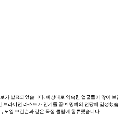
 후보가 발표되었습니다. 예상대로 익숙한 얼굴들이 많이 보
인 브라이언 라스트가 인기를 끌며 명예의 전당에 입성했습니
누, 도일 브런슨과 같은 독점 클럽에 합류했습니다.