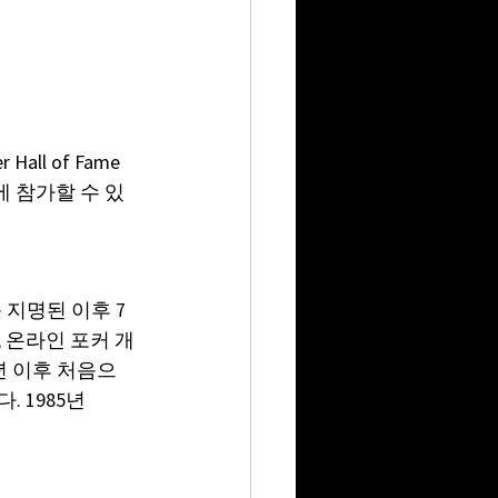
er Hall of Fame 
트에 참가할 수 있
 지명된 이후 7
 온라인 포커 개
년 이후 처음으
 1985년 