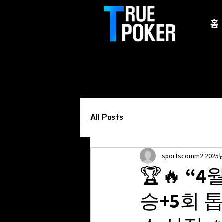
홈
All Posts
sportscomm2
2025
🏆🔥 “
승+5회 톱