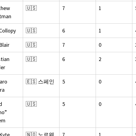
thew 
🇺🇸
7
1
tman
Collopy
🇺🇸
6
1
Blair
🇺🇸
7
0
tian 
🇺🇸
6
2
er
aro 
🇪🇸 스페인
5
0
ra
d 
🇺🇸
5
0
no” 
em
Kyte
🇳🇴 노르웨
7
1