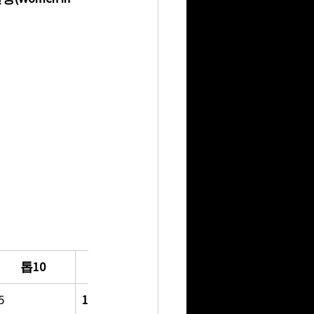
톱10
GPI 포인트
5
1,375.92