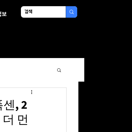
정보
센, 2
 더 먼