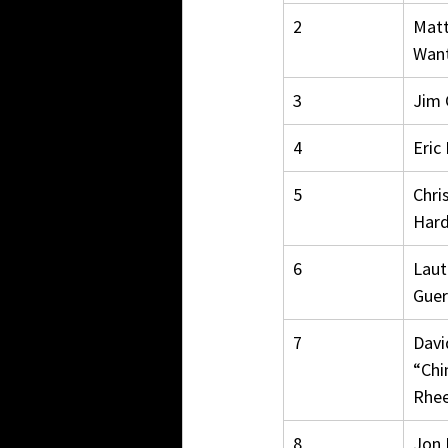
2
Mat
Wan
3
Jim 
4
Eric 
5
Chris
Hard
6
Laut
Guer
7
Davi
“Chi
Rhe
8
Jon 