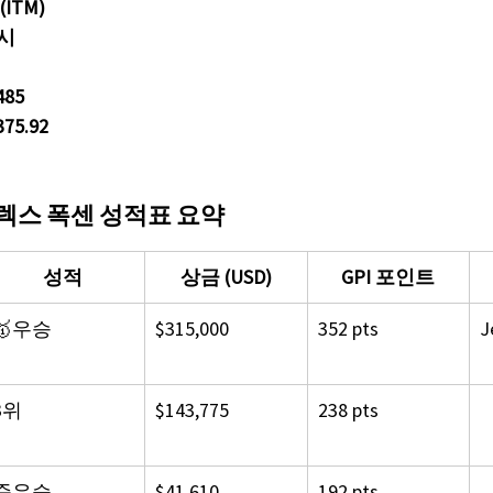
ITM)
니시
485
75.92
 알렉스 폭센 성적표 요약
성적
상금 (USD)
GPI 포인트
🥇우승
$315,000
352 pts
J
3위
$143,775
238 pts
준우승
$41,610
192 pts