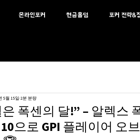
온라인포커
현금홀덤
포커 전략&
년 5월 15일
2분 분량
4월은 폭센의 달!” – 알렉스 폭
10으로 GPI 플레이어 오브