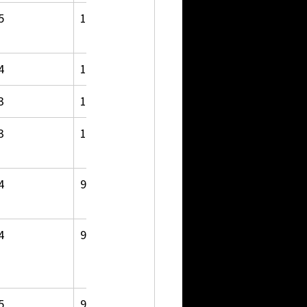
5
1,304.03
4
1,128.36
3
1,011.21
3
1,000.08
4
976.94
4
967.92
5
931.57