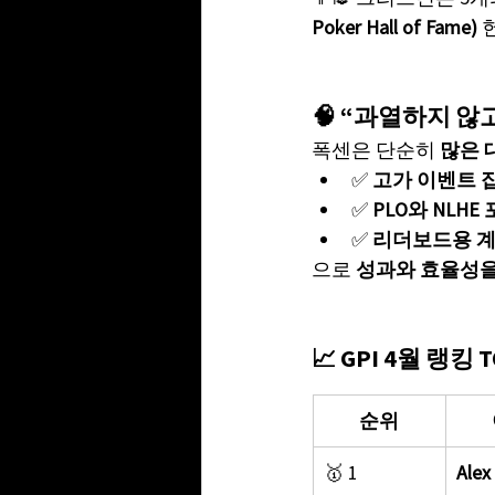
Poker Hall of Fame)
 
🧠 “과열하지 않
폭센은 단순히 
많은 
✅ 
고가 이벤트 
✅ 
PLO와 NLH
✅ 
리더보드용 계
으로 
성과와 효율성을
📈 GPI 4월 랭킹 
순위
🥇 1
Alex