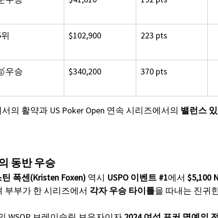
5위
$102,900
223 pts
🥇우승
$340,200
370 pts
에서의 활약과 US Poker Open 연속 시리즈에서의 
밸런스 
부부의 동반 우승
 폭센(Kristen Foxen)
 역시 
USPO 이벤트 
#1
에서 
$5,100
 부부가 한 시리즈에서 
각자 우승 타이틀
을 따내는 진귀
개의 WSOP 브레이슬릿 보유자이자 
2024 여성 포커 명예의 전당