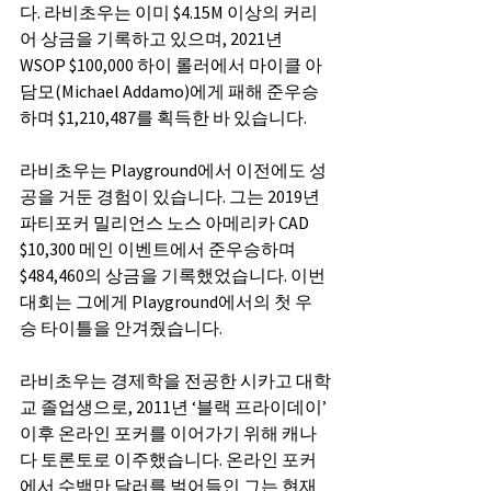
다. 라비초우는 이미 $4.15M 이상의 커리
어 상금을 기록하고 있으며, 2021년 
WSOP $100,000 하이 롤러에서 마이클 아
담모(Michael Addamo)에게 패해 준우승
하며 $1,210,487를 획득한 바 있습니다.
라비초우는 Playground에서 이전에도 성
공을 거둔 경험이 있습니다. 그는 2019년 
파티포커 밀리언스 노스 아메리카 CAD 
$10,300 메인 이벤트에서 준우승하며 
$484,460의 상금을 기록했었습니다. 이번 
대회는 그에게 Playground에서의 첫 우
승 타이틀을 안겨줬습니다.
라비초우는 경제학을 전공한 시카고 대학
교 졸업생으로, 2011년 ‘블랙 프라이데이’ 
이후 온라인 포커를 이어가기 위해 캐나
다 토론토로 이주했습니다. 온라인 포커
에서 수백만 달러를 벌어들인 그는 현재 