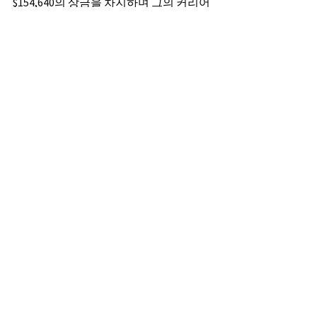
$154,640의 상금을 차지하며 그의 커리어
에 또 다른 멋진 성과를 추가했습니다.
케빈 라비초우의 우승 소감
우승 후 라비초우는 “이번 우승은 
Playground에서의 오랜 노력의 결실이
며, 많은 것들을 이루게 해줬다”며 기쁨
을 표현했습니다. Playground에서 이전
에 두 번이나 준우승에 그쳤던 그에게 이
번 우승은 남다른 의미를 지니고 있습니
다.
라비초우는 이후에도 자신의 포커 여정
을 계속하며, 더 많은 성과를 쌓아갈 계획
입니다.